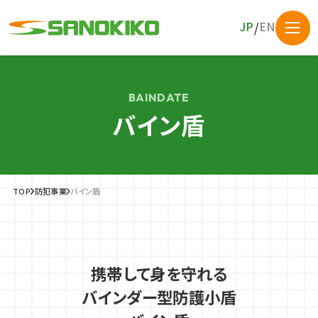
JP
EN
/
事業内容
BAINDATE
SANOKIKO SHO
バイン盾
銅のキッチン・バス・園芸・生け花
実績・事例
SERVICE
TECHNOLOGY
ELECTRONIC COMMERCE
事業
を中心に、バイン盾も販売中
技術・設備
ECサイト
技術・設備
内容
直営オンラインショップへ
TOP
防犯事業
バイン盾
佐野機工について
依頼開発事業
防犯事業
お知らせ
携帯して身を守れる
コラム
バインダー型防護小盾