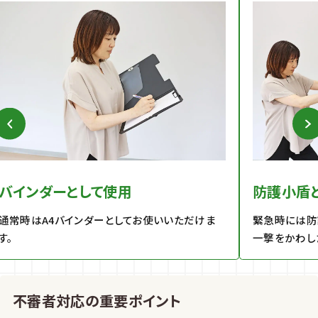
バインダーとして使用
防護小盾
通常時はA4バインダーとしてお使いいただけま
緊急時には防
す。
一撃をかわし
不審者対応の重要ポイント