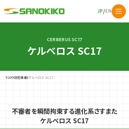
JP
EN
/
事業内容
CERBERUS SC17
SANOKIKO SHO
ケルベロス SC17
銅のキッチン・バス・園芸・生け花
実績・事例
SERVICE
TECHNOLOGY
ELECTRONIC COMMERCE
事業
を中心に、バイン盾も販売中
技術・設備
ECサイト
技術・設備
内容
直営オンラインショップへ
TOP
防犯事業
ケルベロス SC17
佐野機工について
依頼開発事業
防犯事業
お知らせ
不審者を瞬間拘束する進化系さすまた
コラム
ケルベロス SC17