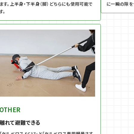
ます。上半身・下半身（脚）どちらにも使用可能で
に一瞬の隙を
す。
OTHER
離れて避難できる
「ケルベロス SC17」と「ケルベロス専用軽量さす