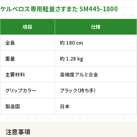
ケルベロス専用軽量さすまた SM445-1800
項目
仕様
全長
約 180 cm
重量
約 1.28 kg
主要材料
高強度アルミ合金
グリップカラー
ブラック（持ち手）
製造国
日本
注意事項