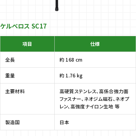
ケルベロス SC17
項目
仕様
全長
約 168 cm
重量
約 1.76 kg
主要材料
高硬質ステンレス、高係合強力面
ファスナー、ネオジム磁石、ネオプ
レン、高強度ナイロン生地 等
製造国
日本